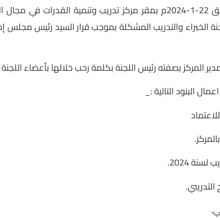
عُقد صباح اليوم الإثنين الموافق 22-1-2024م بمقر مركز تدريب وتنمية القدر
دير المركز بصفته رئيس اللجنة بكلمة رحب خلالها بأعضاء اللجنة
ال البنود التالية :_